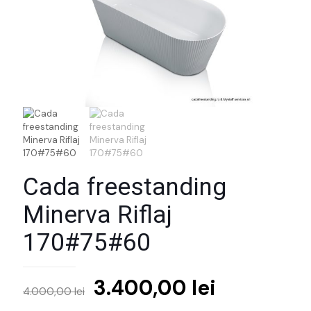
Cada freestanding
Minerva Riflaj
170#75#60
Prețul
Prețul
3.400,00
lei
4.000,00
lei
inițial
curent