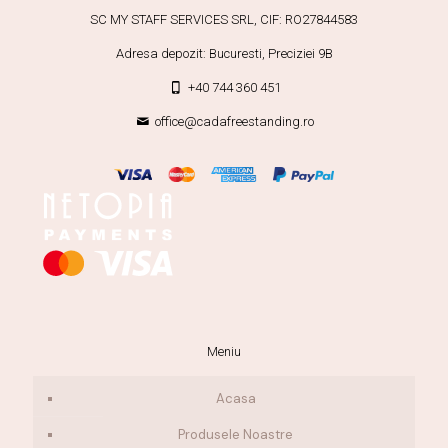
SC MY STAFF SERVICES SRL, CIF: RO27844583
Adresa depozit: Bucuresti, Preciziei 9B
+40 744 360 451
office@cadafreestanding.ro
Meniu
Acasa
Produsele Noastre