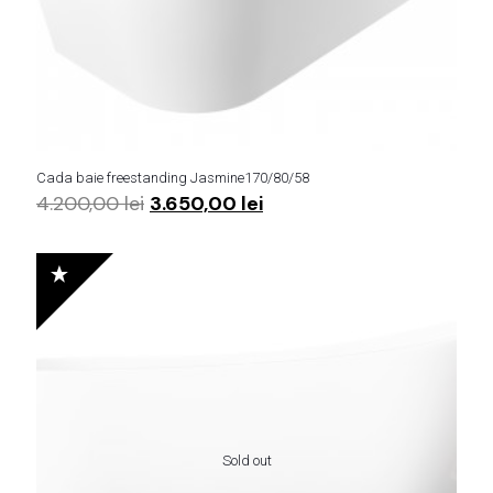
Cada baie freestanding Jasmine170/80/58
Prețul
Prețul
4.200,00
lei
3.650,00
lei
inițial
curent
a
este:
fost:
3.650,00 lei.
4.200,00 lei.
Sold out