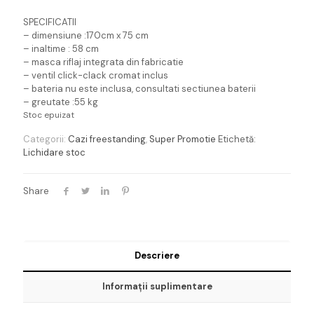
a
este:
SPECIFICATII
fost:
3.400,00 l
– dimensiune :170cm x 75 cm
– inaltime : 58 cm
4.000,00 lei.
– masca riflaj integrata din fabricatie
– ventil click-clack cromat inclus
– bateria nu este inclusa, consultati sectiunea baterii
– greutate :55 kg
Stoc epuizat
Categorii:
Cazi freestanding
,
Super Promotie
Etichetă:
Lichidare stoc
Share
Descriere
Informații suplimentare