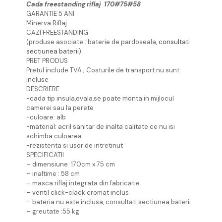
Cada freestanding riflaj 170#75#58
GARANTIE 5 ANI
Minerva Riflaj
CAZI FREESTANDING
(produse asociate : baterie de pardoseala,
consultati
sectiunea baterii
)
PRET PRODUS
Pretul include TVA ; Costurile de transport nu sunt
incluse
DESCRIERE
-cada tip insula,ovala,se poate monta in mijlocul
camerei sau la perete
-culoare: alb
-material: acril sanitar de inalta calitate ce nu isi
schimba culoarea
-rezistenta si usor de intretinut
SPECIFICATII
– dimensiune :170cm x 75 cm
– inaltime : 58 cm
– masca riflaj integrata din fabricatie
– ventil click-clack cromat inclus
– bateria nu este inclusa, consultati sectiunea baterii
– greutate :55 kg